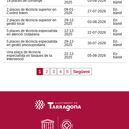
18 places de conserge
03-08-2026
2025
tràmit
2 places de tècnic/a superior en
08-01-
En
27-07-2026
Control Intern
2026
tràmit
2 places de tècnic/a superior en
29-12-
En
03-08-2026
gestió local
2025
tràmit
5 places de tècnic/a especialista
12-12-
En
22-07-2026
en atenció ciutadana
2025
tràmit
5 places de tècnic/a especialista
29-12-
En
30-07-2026
en gestió pressupostària
2025
tràmit
Una plaça de tècnic/a
22-12-
En
especialista en tasques de la
05-08-2026
2025
tràmit
Intervenció
1
2
3
4
5
Següent