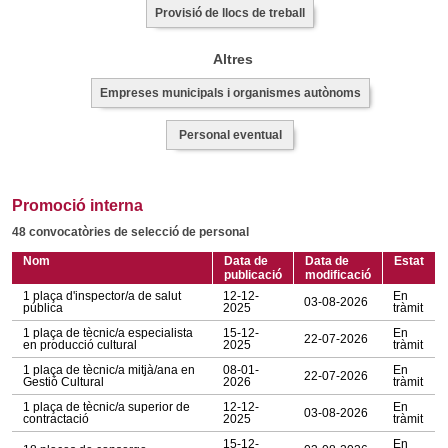
Provisió de llocs de treball
Altres
Empreses municipals i organismes autònoms
Personal eventual
Promoció interna
48 convocatòries de selecció de personal
Nom
Data de
Data de
Estat
publicació
modificació
1 plaça d'inspector/a de salut
12-12-
En
03-08-2026
pública
2025
tràmit
1 plaça de tècnic/a especialista
15-12-
En
22-07-2026
en producció cultural
2025
tràmit
1 plaça de tècnic/a mitjà/ana en
08-01-
En
22-07-2026
Gestió Cultural
2026
tràmit
1 plaça de tècnic/a superior de
12-12-
En
03-08-2026
contractació
2025
tràmit
15-12-
En