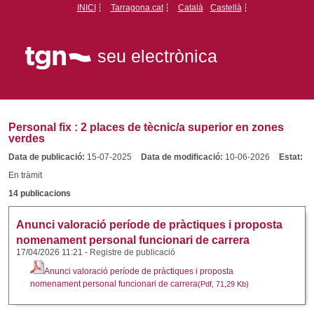
INICI
Tarragona.cat
Català
Castellà
seu electrònica
Personal fix
:
2 places de tècnic/a superior en zones
verdes
Data de publicació:
15-07-2025
Data de modificació:
10-06-2026
Estat:
En tràmit
14 publicacions
Anunci valoració període de pràctiques i proposta
nomenament personal funcionari de carrera
17/04/2026 11:21
-
Registre de publicació
Anunci valoració període de pràctiques i proposta
nomenament personal funcionari de carrera
(Pdf, 71,29 Kb)